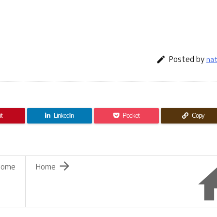
Posted by

na
it
LinkedIn
Pocket
Copy

Home
Home