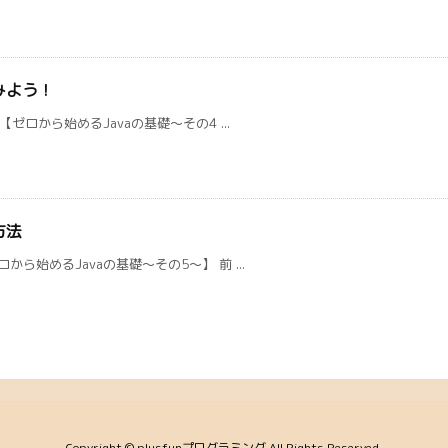
みよう！
ゼロから始めるJavaの基礎～その4 ...
方法
始めるJavaの基礎～その5～】 前 ...
Copyright ©
plusfunプログラミング
All Rights Reserved.