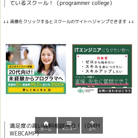
ているスクール！（programmer college）
↓↓ 画像をクリックするとスクールのサイトへジャンプできます ↓↓



満足度の高い無料相談あり！（DMM
メニュー
上へ
ホーム
WEBCAMP）