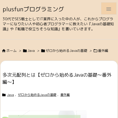
plusfunプログラミング

30代でSES戦士としてIT業界に入った中の人が、これからプログラ
マーになりたい人や初心者プログラマーに教えたい『Javaの基礎知
識』や『転職で役立ちそうな知識』を書いていきます。
ホーム
>
Java
>
ゼロから始めるJavaの基礎
>
番外編




多次元配列とは【ゼロから始めるJavaの基礎～番外
編～】
Java
,
ゼロから始めるJavaの基礎
,
番外編
